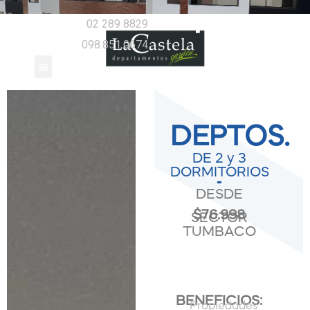
02 289 8829
098.851.0674
DEPTOS.
DE 2 y 3
DORMITORIOS
DESDE
$76.998
SECTOR
TUMBACO
BENEFICIOS:
Propiedades