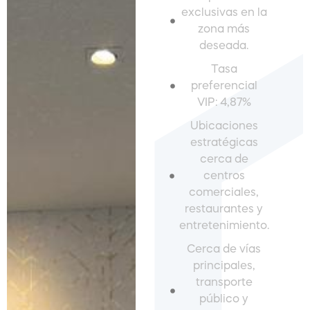
exclusivas en la
zona más
deseada.
Tasa
preferencial
VIP: 4,87%
Ubicaciones
estratégicas
cerca de
centros
comerciales,
restaurantes y
entretenimiento.
Cerca de vías
principales,
transporte
público y