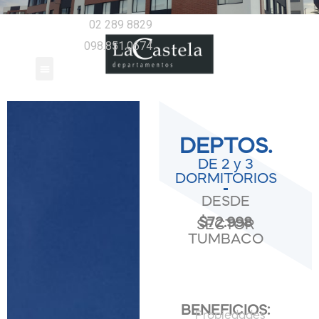
02 289 8829
098.851.0674
DEPTOS.
DE 2 y 3
DORMITORIOS
DESDE
$72.998
SECTOR
TUMBACO
BENEFICIOS:
Propiedades