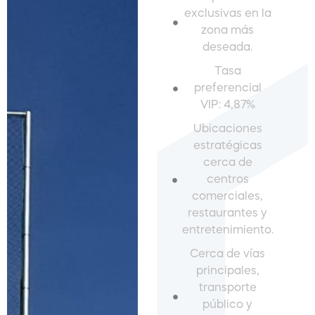
exclusivas en la
zona más
deseada.
Tasa
preferencial
VIP: 4,87%
Ubicaciones
estratégicas
cerca de
centros
comerciales,
restaurantes y
entretenimiento.
Cerca de vías
principales,
transporte
público y