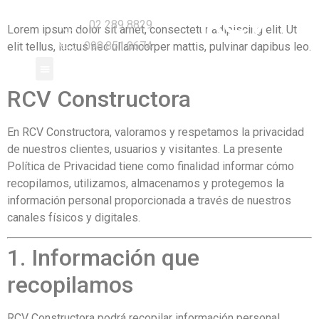
02 289 8829
Lorem ipsum dolor sit amet, consectetur adipiscing elit. Ut
098.851.0674
elit tellus, luctus nec ullamcorper mattis, pulvinar dapibus leo.
RCV Constructora
En RCV Constructora, valoramos y respetamos la privacidad
de nuestros clientes, usuarios y visitantes. La presente
Política de Privacidad tiene como finalidad informar cómo
recopilamos, utilizamos, almacenamos y protegemos la
información personal proporcionada a través de nuestros
canales físicos y digitales.
1. Información que
recopilamos
RCV Constructora podrá recopilar información personal